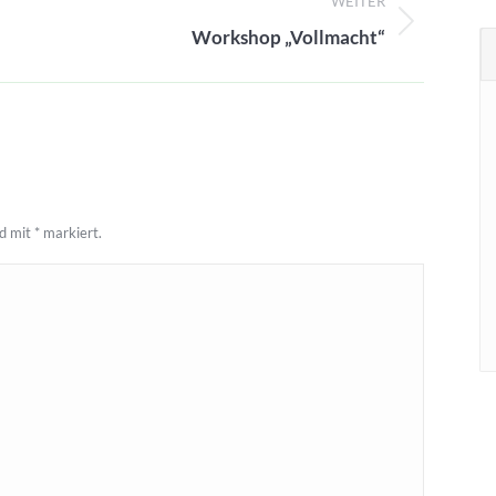
WEITER
Nächster
Workshop „Vollmacht“
Beitrag:
nd mit
*
markiert.