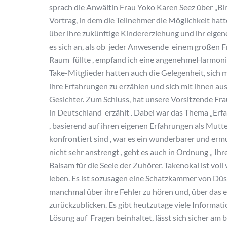
sprach die Anwältin Frau Yoko Karen Seez über „Bin
Vortrag, in dem die Teilnehmer die Möglichkeit hatt
über ihre zukünftige Kindererziehung und ihr eigen
es sich an, als ob jeder Anwesende einem großen F
Raum füllte , empfand ich eine angenehmeHarmoni
Take-Mitglieder hatten auch die Gelegenheit, sich
ihre Erfahrungen zu erzählen und sich mit ihnen au
Gesichter. Zum Schluss, hat unsere Vorsitzende Fra
in Deutschland erzählt . Dabei war das Thema „Erf
, basierend auf ihren eigenen Erfahrungen als Mutt
konfrontiert sind , war es ein wunderbarer und erm
nicht sehr anstrengt , geht es auch in Ordnung „ Ih
Balsam für die Seele der Zuhörer. Takenokai ist vol
leben. Es ist sozusagen eine Schatzkammer von Düss
manchmal über ihre Fehler zu hören und, über das
zurückzublicken. Es gibt heutzutage viele Informatio
Lösung auf Fragen beinhaltet, lässt sich sicher am