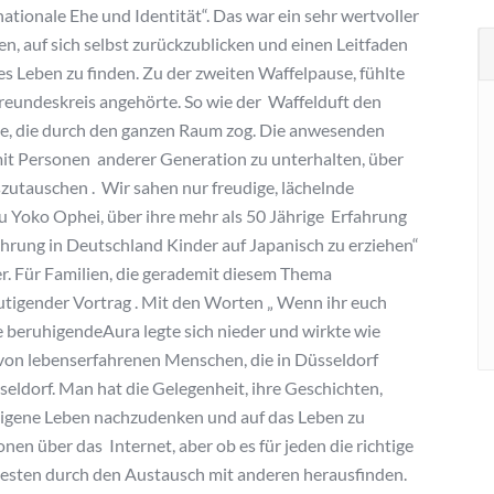
ationale Ehe und Identität“. Das war ein sehr wertvoller
en, auf sich selbst zurückzublicken und einen Leitfaden
es Leben zu finden. Zu der zweiten Waffelpause, fühlte
reundeskreis angehörte. So wie der Waffelduft den
e, die durch den ganzen Raum zog. Die anwesenden
 mit Personen anderer Generation zu unterhalten, über
szutauschen . Wir sahen nur freudige, lächelnde
u Yoko Ophei, über ihre mehr als 50 Jährige Erfahrung
ahrung in Deutschland Kinder auf Japanisch zu erziehen“
er. Für Familien, die gerademit diesem Thema
utigender Vortrag . Mit den Worten „ Wenn ihr euch
re beruhigendeAura legte sich nieder und wirkte wie
l von lebenserfahrenen Menschen, die in Düsseldorf
eldorf. Man hat die Gelegenheit, ihre Geschichten,
 eigene Leben nachzudenken und auf das Leben zu
nen über das Internet, aber ob es für jeden die richtige
 besten durch den Austausch mit anderen herausfinden.