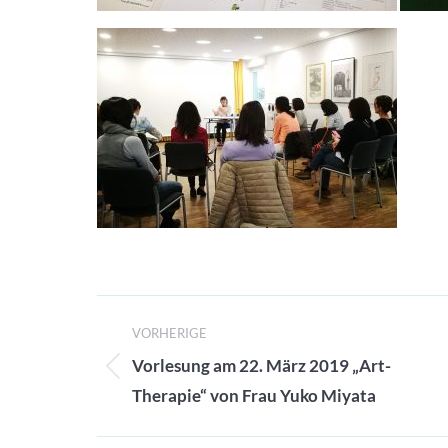
Beitragsnavigation
VORHERIGE
Vorlesung am 22. März 2019 „Art-
Vorheriger
Therapie“ von Frau Yuko Miyata
Beitrag: