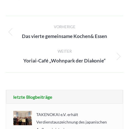
Beitragsnavigation
VORHERIGE
Vorheriger
Das vierte gemeinsame Kochen& Essen
Beitrag:
WEITER
Nächster
Yoriai-Café „Wohnpark der Diakonie“
Beitrag:
letzte Blogbeiträge
TAKENOKAI e.V. erhält
Verdienstauszeichnung des japanischen